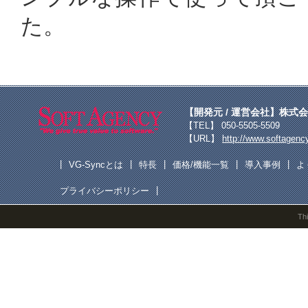
た。
【開発元 / 運営会社】
株式会
【TEL】 050-5505-5509
【URL】
http://www.softagency
|
|
|
|
|
VG-Syncとは
特長
価格/機能一覧
導入事例
よ
|
プライバシーポリシー
Th