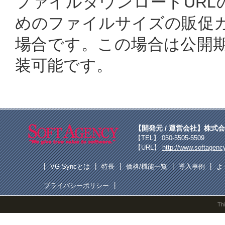
ファイルダウンロードURL
めのファイルサイズの販促
場合です。この場合は公開
装可能です。
【開発元 / 運営会社】
株式会
【TEL】 050-5505-5509
【URL】
http://www.softagency
|
|
|
|
|
VG-Syncとは
特長
価格/機能一覧
導入事例
よ
|
プライバシーポリシー
Th