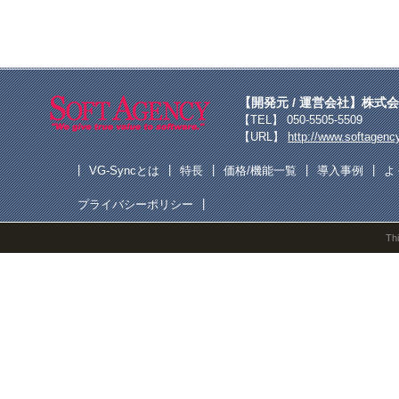
【開発元 / 運営会社】
株式会
【TEL】 050-5505-5509
【URL】
http://www.softagency
|
|
|
|
|
VG-Syncとは
特長
価格/機能一覧
導入事例
よ
|
プライバシーポリシー
Th